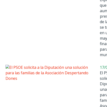
que 
aum
pre
de l
se 
en 
may
fina
par
mun
17/
El 
soli
Dip
una
para
fami
Aso