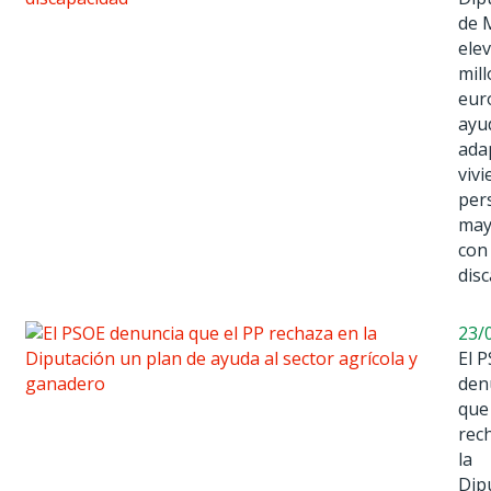
de 
ele
mil
eur
ayu
ada
viv
per
may
con
dis
23/
El 
den
que
rec
la
Dip