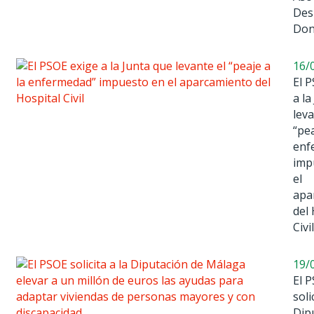
Des
Don
16/
El 
a la
leva
“pea
enf
imp
el
apa
del 
Civil
19/
El 
soli
Dip