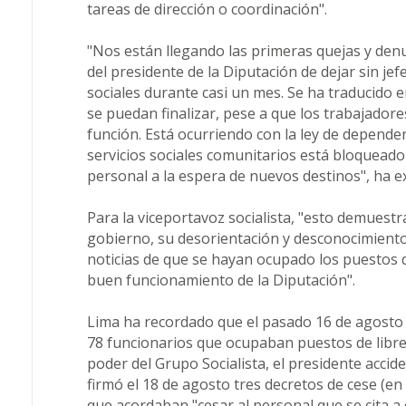
tareas de dirección o coordinación".
"Nos están llegando las primeras quejas y den
del presidente de la Diputación de dejar sin je
sociales durante casi un mes. Se ha traducido 
se puedan finalizar, pese a que los trabajadore
función. Está ocurriendo con la ley de depende
servicios sociales comunitarios está bloqueado 
personal a la espera de nuevos destinos", ha e
Para la viceportavoz socialista, "esto demuest
gobierno, su desorientación y desconocimiento
noticias de que se hayan ocupado los puestos d
buen funcionamiento de la Diputación".
Lima ha recordado que el pasado 16 de agosto 
78 funcionarios que ocupaban puestos de libr
poder del Grupo Socialista, el presidente accide
firmó el 18 de agosto tres decretos de cese (e
que acordaban "cesar al personal que se cita a