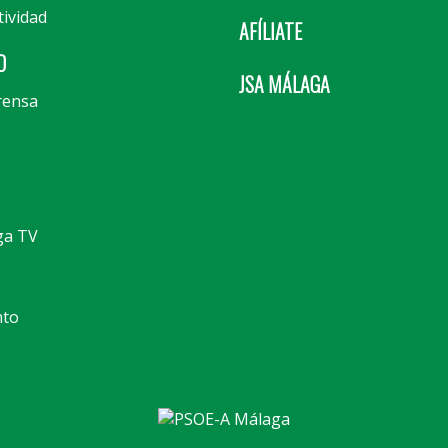
tividad
AFÍLIATE
D
JSA MÁLAGA
rensa
ga TV
nto