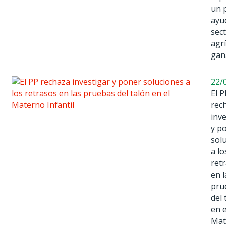
un 
ayu
sec
agrí
gan
22/
El P
rec
inve
y p
sol
a lo
ret
en l
pru
del 
en e
Mat