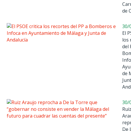
Car
de 
30/
El P
los 
del 
Bom
Inf
Ayu
de 
Jun
And
30/
Rui
Ara
rep
De 