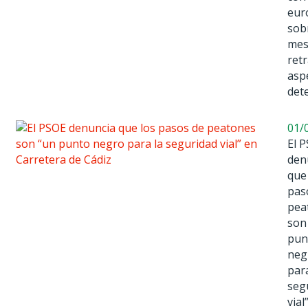
eur
sob
mes
ret
asp
det
01/
El 
den
que
pas
pea
son
pun
neg
para
seg
vial