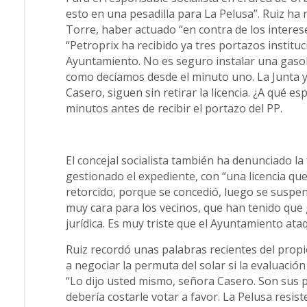
esto en una pesadilla para La Pelusa”. Ruiz ha r
Torre, haber actuado “en contra de los interes
“Petroprix ha recibido ya tres portazos institu
Ayuntamiento. No es seguro instalar una gasolin
como decíamos desde el minuto uno. La Junta ya
Casero, siguen sin retirar la licencia. ¿A qué e
minutos antes de recibir el portazo del PP.
El concejal socialista también ha denunciado l
gestionado el expediente, con “una licencia q
retorcido, porque se concedió, luego se susp
muy cara para los vecinos, que han tenido que
jurídica. Es muy triste que el Ayuntamiento ata
Ruiz recordó unas palabras recientes del pro
a negociar la permuta del solar si la evaluación
“Lo dijo usted mismo, señora Casero. Son sus pa
debería costarle votar a favor. La Pelusa resis