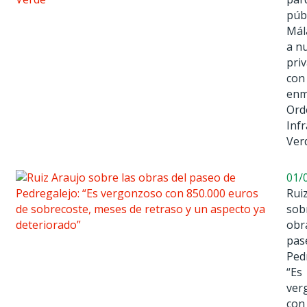
púb
Mál
a n
pri
con
enm
Ord
Inf
Ver
01/
Rui
sob
obr
pas
Ped
“Es
ver
con