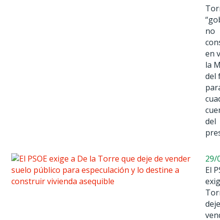
Tor
“go
no
con
en 
la 
del 
par
cua
cue
del
pre
29/
El 
exig
Tor
dej
ven