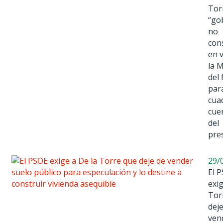
Tor
“go
no
con
en 
la 
del 
par
cua
cue
del
pre
29/
El 
exig
Tor
dej
ven