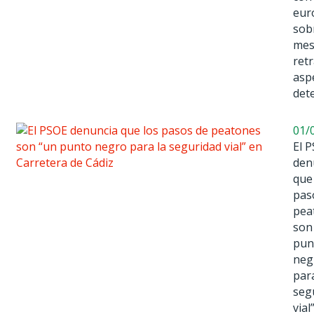
eur
sob
mes
ret
asp
det
01/
El 
den
que
pas
pea
son
pun
neg
para
seg
vial