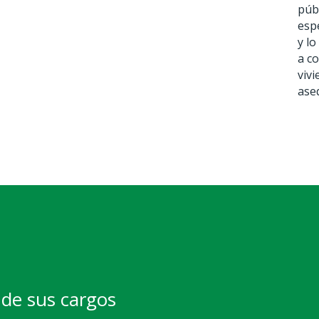
púb
esp
y lo
a co
viv
ase
de sus cargos