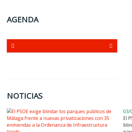
AGENDA
NOTICIAS
03/
El 
blin
par