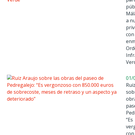
púb
Mál
a n
pri
con
enm
Ord
Inf
Ver
01/
Rui
sob
obr
pas
Ped
“Es
ver
con