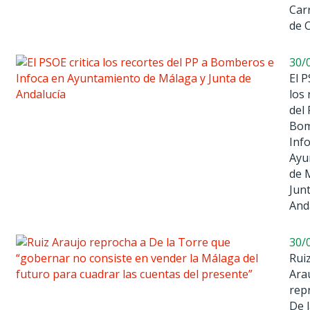
Car
de 
30/
El P
los 
del 
Bom
Inf
Ayu
de 
Jun
And
30/
Rui
Ara
rep
De 