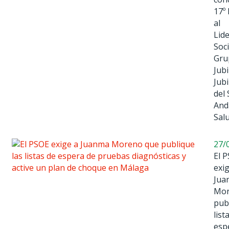
17º
al
Lid
Soci
Gru
Jubi
Jub
del 
And
Sal
27/
El 
exi
Jua
Mor
pub
list
esp