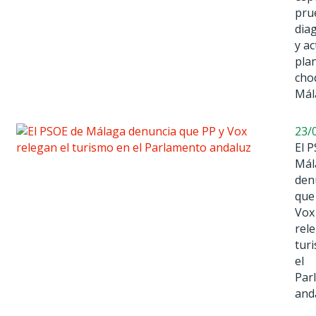
pru
dia
y ac
pla
cho
Mál
23/
El 
Mál
den
que
Vox
rele
tur
el
Par
and