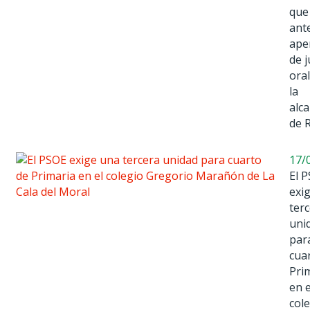
que
ante
ape
de j
ora
la
alc
de 
17/
El 
exi
ter
uni
par
cua
Pri
en e
col