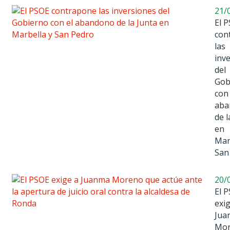
21/
El 
con
las
inv
del
Gob
con 
aba
de l
en
Mar
San
20/
El 
exi
Jua
Mo