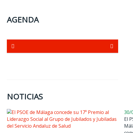
AGENDA
NOTICIAS
30/
El 
Mál
con