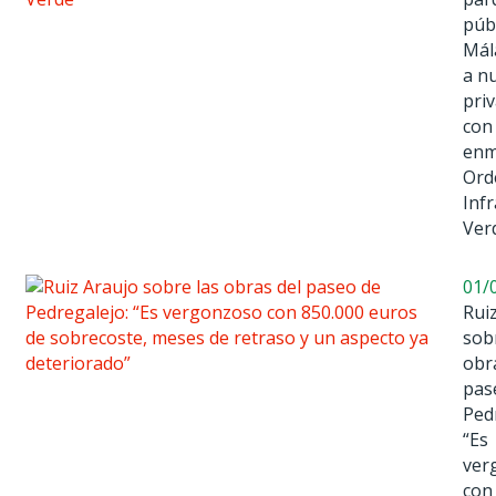
púb
Mál
a n
pri
con
enm
Ord
Inf
Ver
01/
Rui
sob
obr
pas
Ped
“Es
ver
con