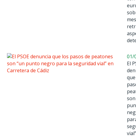
eur
sob
mes
ret
asp
det
01/
El 
den
que
pas
pea
son
pun
neg
para
seg
vial