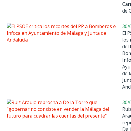
Car
de 
30/
El P
los 
del 
Bom
Inf
Ayu
de 
Jun
And
30/
Rui
Ara
rep
De 