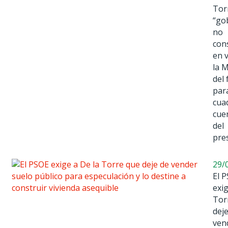
Tor
“go
no
con
en 
la 
del 
par
cua
cue
del
pre
29/
El 
exig
Tor
dej
ven