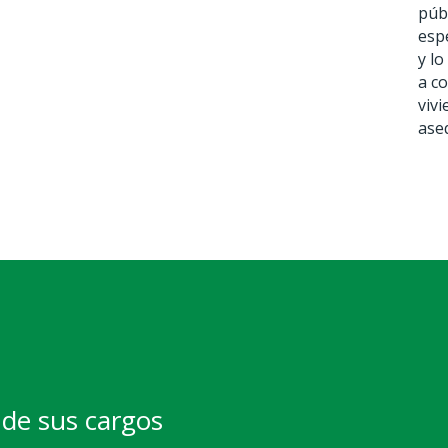
púb
esp
y lo
a co
viv
ase
de sus cargos