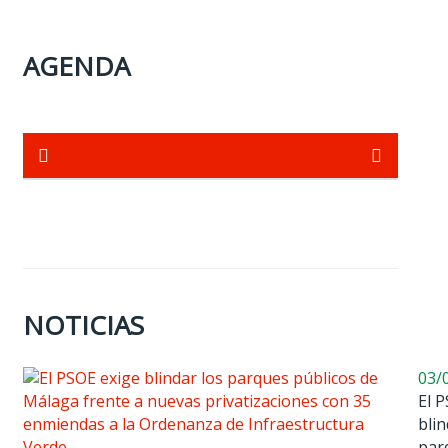
AGENDA
NOTICIAS
03/
El 
blin
par